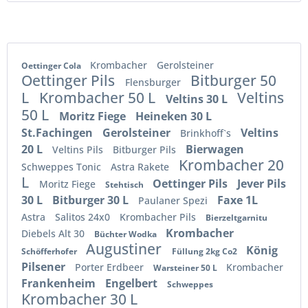
Krombacher
Gerolsteiner
Oettinger Cola
Oettinger Pils
Bitburger 50
Flensburger
L
Krombacher 50 L
Veltins
Veltins 30 L
50 L
Moritz Fiege
Heineken 30 L
St.Fachingen
Gerolsteiner
Veltins
Brinkhoff`s
20 L
Bierwagen
Veltins Pils
Bitburger Pils
Krombacher 20
Schweppes Tonic
Astra Rakete
L
Oettinger Pils
Jever Pils
Moritz Fiege
Stehtisch
30 L
Bitburger 30 L
Faxe 1L
Paulaner Spezi
Astra
Salitos 24x0
Krombacher Pils
Bierzeltgarnitu
Krombacher
Diebels Alt 30
Büchter Wodka
Augustiner
König
Schöfferhofer
Füllung 2kg Co2
Pilsener
Porter Erdbeer
Krombacher
Warsteiner 50 L
Frankenheim
Engelbert
Schweppes
Krombacher 30 L