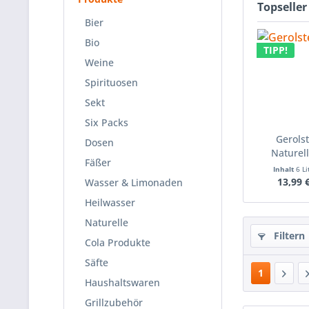
Topseller
Bier
Bio
TIPP!
Weine
Spirituosen
Sekt
Six Packs
Gerols
Dosen
Naturell
Fäßer
Inhalt
6 L
13,99 
Wasser & Limonaden
Heilwasser
Naturelle
Filtern
Cola Produkte
Säfte
1
Haushaltswaren
Grillzubehör