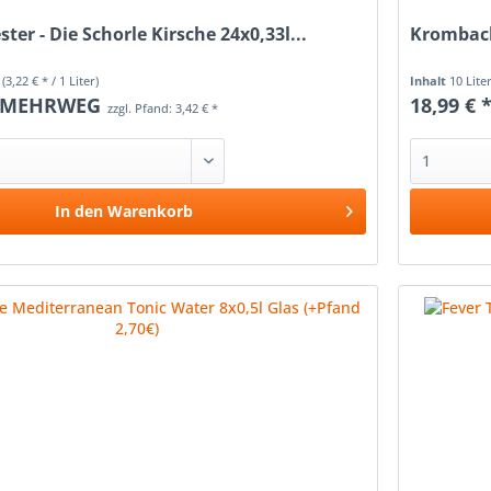
ter - Die Schorle Kirsche 24x0,33l...
Krombache
r
(3,22 € * / 1 Liter)
Inhalt
10 Lite
MEHRWEG
18,99 € 
zzgl. Pfand: 3,42 € *
In den
Warenkorb
Vergleichen
Merken