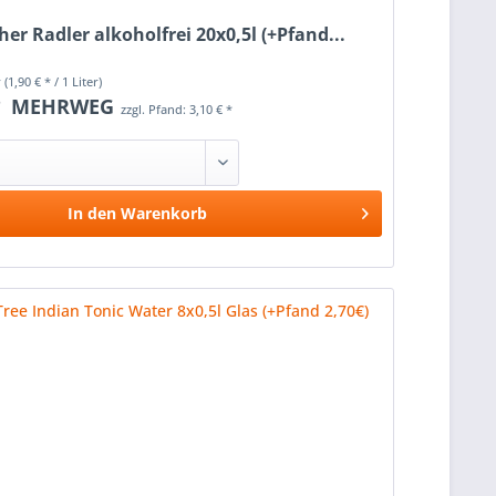
r Radler alkoholfrei 20x0,5l (+Pfand...
r
(1,90 € * / 1 Liter)
*
MEHRWEG
zzgl. Pfand: 3,10 € *
In den
Warenkorb
Vergleichen
Merken