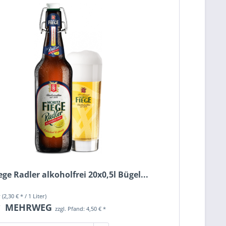
ege Radler alkoholfrei 20x0,5l Bügel...
r
(2,30 € * / 1 Liter)
*
MEHRWEG
zzgl. Pfand: 4,50 € *