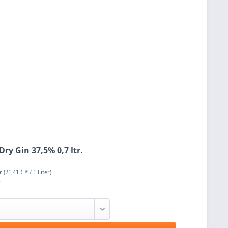
ry Gin 37,5% 0,7 ltr.
er
(21,41 € * / 1 Liter)
*