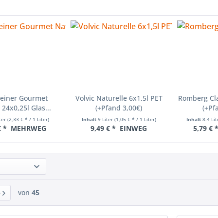
teiner Gourmet
Volvic Naturelle 6x1,5l PET
Romberg Cla
 24x0,25l Glas...
(+Pfand 3,00€)
(+Pf
iter
(2,33 € * / 1 Liter)
Inhalt
9 Liter
(1,05 € * / 1 Liter)
Inhalt
8.4 Li
€ *
MEHRWEG
9,49 € *
EINWEG
5,79 € 
von
45