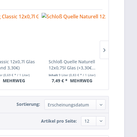
ssic 12x0,7l Glas
Schloß Quelle Naturell
Gerolsteiner 
and 3,30€)
12x0,75l Glas (+3,30€...
PET (+Pf
ter
(0,69 € * / 1 Liter)
Inhalt
9 Liter
(0,83 € * / 1 Liter)
Inhalt
6 Liter
*
MEHRWEG
7,49 € *
MEHRWEG
8,99 € 
Sortierung:
Artikel pro Seite: