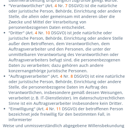
Datenverarbeitung ursprünglich zugrunde gelegt wurde.
"Verantwortlicher" (Art.
4
Nr.
7
DSGVO) ist die natürliche
oder juristische Person, Behörde, Einrichtung oder andere
Stelle, die allein oder gemeinsam mit anderen über die
Zwecke und Mittel der Verarbeitung von
personenbezogenen Daten entscheidet.
"Dritter" (Art.
4
Nr.
10
DSGVO) ist jede natürliche oder
juristische Person, Behörde, Einrichtung oder andere Stelle
außer dem Betroffenen, dem Verantwortlichen, dem
Auftragsverarbeiter und den Personen, die unter der
unmittelbaren Verantwortung des Verantwortlichen oder
Auftragsverarbeiters befugt sind, die personenbezogenen
Daten zu verarbeiten; dazu gehören auch andere
konzernangehörige juristische Personen.
"Auftragsverarbeiter" (Art.
4
Nr.
8
DSGVO) ist eine natürliche
oder juristische Person, Behörde, Einrichtung oder andere
Stelle, die personenbezogene Daten im Auftrag des
Verantwortlichen, insbesondere gemäß dessen Weisungen,
verarbeitet (z. B. IT-Dienstleister). Im datenschutzrechtlichen
Sinne ist ein Auftragsverarbeiter insbesondere kein Dritter.
"Einwilligung" (Art.
4
Nr.
11
DSGVO) der betroffenen Person
bezeichnet jede freiwillig für den bestimmten Fall, in
informierter
Weise und unmissverständlich abgegebene Willensbekundung