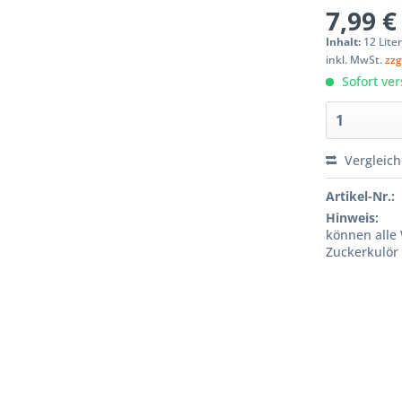
7,99 €
Inhalt:
12 Liter
inkl. MwSt.
zzg
Sofort ver
Vergleic
Artikel-Nr.:
Hinweis:
können alle 
Zuckerkulör 