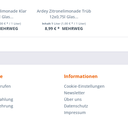
limonade Klar
Ardey Zitronelimonade Trüb
 Glas...
12x0,75l Glas...
00 € * / 1 Liter)
Inhalt
9 Liter
(1,00 € * / 1 Liter)
EHRWEG
8,99 € *
MEHRWEG
ce
Informationen
rrufen
Cookie-Einstellungen
Newsletter
Zahlung
Über uns
lehrung
Datenschutz
Impressum