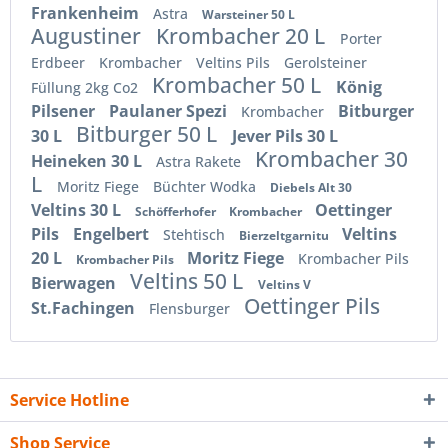
Frankenheim
Astra
Warsteiner 50 L
Augustiner
Krombacher 20 L
Porter
Erdbeer
Krombacher
Veltins Pils
Gerolsteiner
Krombacher 50 L
König
Füllung 2kg Co2
Pilsener
Paulaner Spezi
Bitburger
Krombacher
Bitburger 50 L
30 L
Jever Pils 30 L
Krombacher 30
Heineken 30 L
Astra Rakete
L
Moritz Fiege
Büchter Wodka
Diebels Alt 30
Veltins 30 L
Oettinger
Schöfferhofer
Krombacher
Pils
Engelbert
Veltins
Stehtisch
Bierzeltgarnitu
20 L
Moritz Fiege
Krombacher Pils
Krombacher Pils
Veltins 50 L
Bierwagen
Veltins V
Oettinger Pils
St.Fachingen
Flensburger
Service Hotline
Shop Service