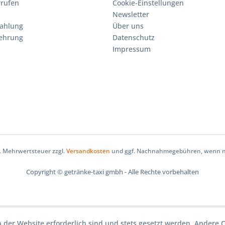
rrufen
Cookie-Einstellungen
Newsletter
Zahlung
Über uns
lehrung
Datenschutz
Impressum
zl. Mehrwertsteuer zzgl.
Versandkosten
und ggf. Nachnahmegebühren, wenn ni
Copyright © getränke-taxi gmbh - Alle Rechte vorbehalten
b der Website erforderlich sind und stets gesetzt werden. Andere C