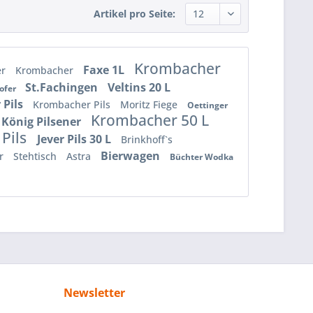
Artikel pro Seite:
Krombacher
Faxe 1L
er
Krombacher
St.Fachingen
Veltins 20 L
hofer
 Pils
Krombacher Pils
Moritz Fiege
Oettinger
Krombacher 50 L
König Pilsener
 Pils
Jever Pils 30 L
Brinkhoff`s
Bierwagen
er
Stehtisch
Astra
Büchter Wodka
Newsletter