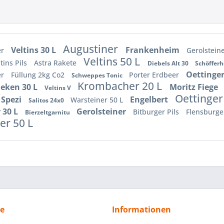
Augustiner
Veltins 30 L
Frankenheim
er
Gerolstein
Veltins 50 L
tins Pils
Astra Rakete
Diebels Alt 30
Schöffer
Oettinger
er
Füllung 2kg Co2
Porter Erdbeer
Schweppes Tonic
Krombacher 20 L
eken 30 L
Moritz Fiege
Veltins V
Oettinger
 Spezi
Engelbert
Warsteiner 50 L
Salitos 24x0
 30 L
Gerolsteiner
Bitburger Pils
Flensburg
Bierzeltgarnitu
er 50 L
ce
Informationen