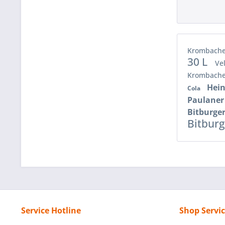
Krombach
30 L
Vel
Krombach
Hein
Cola
Paulaner
Bitburger
Bitburg
Service Hotline
Shop Servi