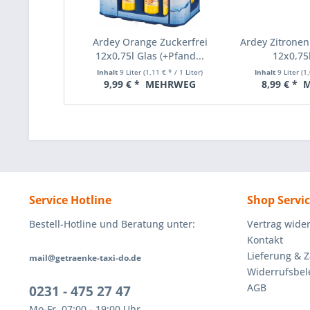
Ardey Orange Zuckerfrei
Ardey Zitronen
12x0,75l Glas (+Pfand...
12x0,75l
Inhalt
9 Liter
(1,11 € * / 1 Liter)
Inhalt
9 Liter
(1,
9,99 € *
MEHRWEG
8,99 € *
M
Service Hotline
Shop Servi
Bestell-Hotline und Beratung unter:
Vertrag wide
Kontakt
Lieferung & 
mail@getraenke-taxi-do.de
Widerrufsbe
AGB
0231 - 475 27 47
Mo-Fr, 07:00 - 19:00 Uhr