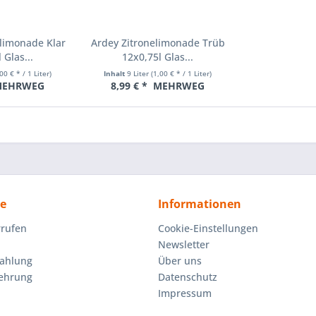
limonade Klar
Ardey Zitronelimonade Trüb
 Glas...
12x0,75l Glas...
00 € * / 1 Liter)
Inhalt
9 Liter
(1,00 € * / 1 Liter)
EHRWEG
8,99 € *
MEHRWEG
ce
Informationen
rrufen
Cookie-Einstellungen
Newsletter
Zahlung
Über uns
lehrung
Datenschutz
Impressum