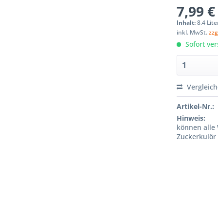
7,99 €
Inhalt:
8.4 Lite
inkl. MwSt.
zzg
Sofort ver
Vergleic
Artikel-Nr.:
Hinweis:
können alle 
Zuckerkulör 