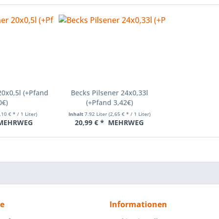
20x0,5l (+Pfand
Becks Pilsener 24x0,33l
0€)
(+Pfand 3,42€)
,10 € * / 1 Liter)
Inhalt
7.92 Liter
(2,65 € * / 1 Liter)
MEHRWEG
20,99 € *
MEHRWEG
ce
Informationen