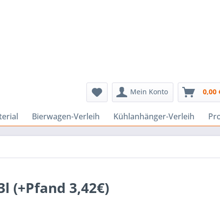
Mein Konto
0,00 
erial
Bierwagen-Verleih
Kühlanhänger-Verleih
Pr
l (+Pfand 3,42€)